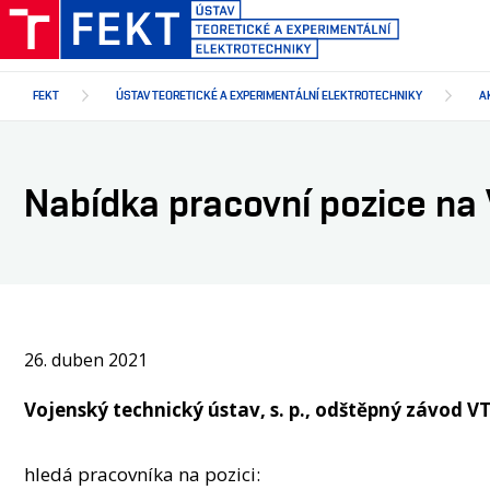
Přejít
k
hlavnímu
obsahu
FEKT
ÚSTAV TEORETICKÉ A EXPERIMENTÁLNÍ ELEKTROTECHNIKY
A
Nabídka pracovní pozice na
26. duben 2021
Vojenský technický ústav, s. p., odštěpný závod V
hledá pracovníka na pozici: