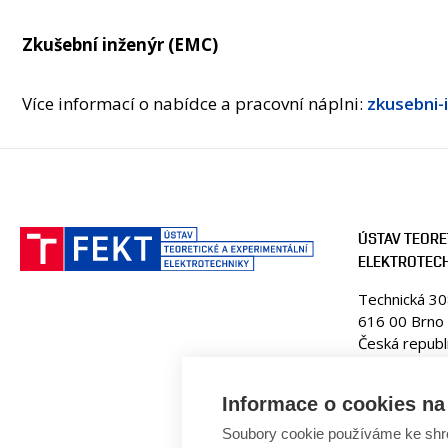
Zkušební inženýr (EMC)
Více informací o nabídce a pracovní náplni:
zkusebni
ÚSTAV TEORE
ELEKTROTEC
Technická 3
616 00 Brno
Česká republ
Web:
www.ut
E-mail:
fekt
Informace o cookies na 
Tel: +420 5
Soubory cookie používáme ke shr