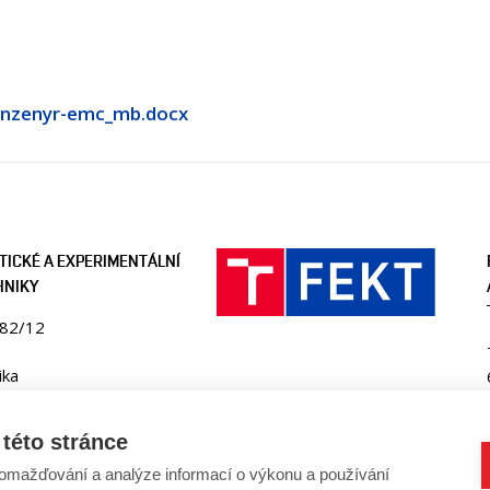
-inzenyr-emc_mb.docx
TICKÉ A EXPERIMENTÁLNÍ
HNIKY
082/12
ika
ee.fekt.vut.cz
-utee@vut.cz
této stránce
41 146 281
omažďování a analýze informací o výkonu a používání