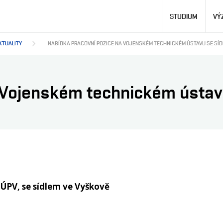
Hlavní
STUDIUM
VÝ
navigace
KTUALITY
NABÍDKA PRACOVNÍ POZICE NA VOJENSKÉM TECHNICKÉM ÚSTAVU SE SÍD
 Vojenském technickém ústav
TÚPV, se sídlem ve Vyškově