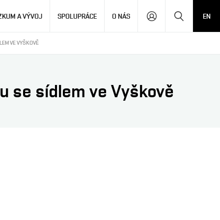
Hledat
ZKUM A VÝVOJ
SPOLUPRÁCE
O NÁS
EN
LEM VE VYŠKOVĚ
u se sídlem ve Vyškově