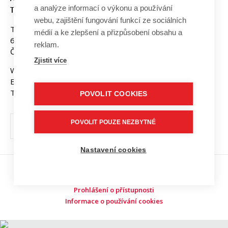
a analýze informací o výkonu a používání
TECHNOLOGIÍ, VUT V BRNĚ
webu, zajištění fungování funkcí ze sociálních
Technická 3058/10
médií a ke zlepšení a přizpůsobení obsahu a
616 00 Brno
reklam.
Česká republika
Zjistit více
Web:
www.fekt.vut.cz
E-mail:
fekt-info@vut.cz
Tel: +420 541 141 111
POVOLIT COOKIES
POVOLIT POUZE NEZBYTNÉ
Nastavení cookies
Copyright © 2026 VUT v Brně
Prohlášení o přístupnosti
Informace o používání cookies