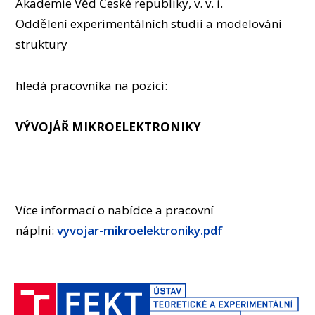
Akademie Věd České republiky, v. v. i.
OSOBY
Oddělení experimentálních studií a modelování
LABORATOŘE
struktury
MÉDIA
KONFERENCE A SOUTĚŽE
hledá pracovníka na pozici:
KONTAKT
VÝVOJÁŘ MIKROELEKTRONIKY
Více informací o nabídce a pracovní
náplni:
vyvojar-mikroelektroniky.pdf