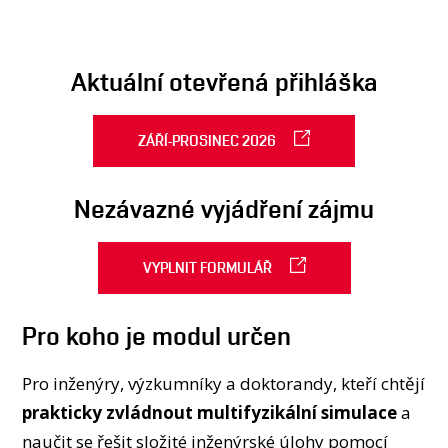
OSOBY
LABORATOŘE
MÉDIA
Aktuální otevřená přihláška
KONFERENCE A SOUTĚŽE
KONTAKT
ZÁŘÍ-PROSINEC 2026
Nezávazné vyjádření zájmu
VYPLNIT FORMULÁŘ
Pro koho je modul určen
Pro inženýry, výzkumníky a doktorandy, kteří chtějí
prakticky zvládnout multifyzikální simulace
a
naučit se řešit složité inženýrské úlohy pomocí