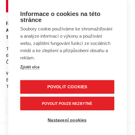
Informace o cookies na této
stránce
FAKULTA ELEKTROTECHNIKY
Soubory cookie používáme ke shromažďování
A KOMUNIKAČNÍCH
a analýze informací o výkonu a používání
TECHNOLOGIÍ, VUT V BRNĚ
webu, zajištění fungování funkcí ze sociálních
Technická 3058/10
médií a ke zlepšení a přizpůsobení obsahu a
616 00 Brno
reklam.
Česká republika
Zjistit více
Web:
www.fekt.vut.cz
E-mail:
fekt-info@vut.cz
Tel: +420 541 141 111
POVOLIT COOKIES
POVOLIT POUZE NEZBYTNÉ
Nastavení cookies
Copyright © 2026 VUT v Brně