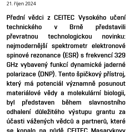
OSOBY
21. říjen 2024
LABORATOŘE
Přední vědci z CEITEC Vysokého učení
MÉDIA
technického v Brně představili
KONFERENCE A SOUTĚŽE
převratnou technologickou novinku:
KONTAKT
nejmodernější spektrometr elektronové
spinové rezonance (ESR) s frekvencí 329
GHz vybavený funkcí dynamické jaderné
polarizace (DNP). Tento špičkový přístroj,
který má potenciál významně posunout
materiálové vědy a molekulární biologii,
byl představen během slavnostního
odhalení důležitého výstupu grantu za
účasti vážených vědců a partnerů, které
se konalo na půdě CEITEC Masarykovy