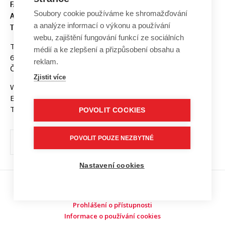
FAKULTA ELEKTROTECHNIKY
Soubory cookie používáme ke shromažďování
A KOMUNIKAČNÍCH
a analýze informací o výkonu a používání
TECHNOLOGIÍ, VUT V BRNĚ
webu, zajištění fungování funkcí ze sociálních
Technická 3058/10
médií a ke zlepšení a přizpůsobení obsahu a
616 00 Brno
reklam.
Česká republika
Zjistit více
Web:
www.fekt.vut.cz
E-mail:
fekt-info@vut.cz
Tel: +420 541 141 111
POVOLIT COOKIES
POVOLIT POUZE NEZBYTNÉ
Nastavení cookies
Copyright © 2026 VUT v Brně
Prohlášení o přístupnosti
Informace o používání cookies