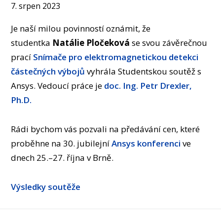
OSOBY
7. srpen 2023
LABORATOŘE
Je naší milou povinností oznámit, že
MÉDIA
studentka
Natálie Pločeková
se svou závěrečnou
KONFERENCE A SOUTĚŽE
prací
Snímače pro elektromagnetickou detekci
KONTAKT
částečných výbojů
vyhrála Studentskou soutěž s
Ansys. Vedoucí práce je
doc. Ing. Petr Drexler,
Ph.D.
Rádi bychom vás pozvali na předávání cen, které
proběhne na 30. jubilejní
Ansys konferenci
ve
dnech 25.–27. října v Brně.
Výsledky soutěže