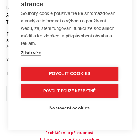
stránce
FAKULTA ELEKTROTECHNIKY
Soubory cookie používáme ke shromažďování
A KOMUNIKAČNÍCH
a analýze informací o výkonu a používání
TECHNOLOGIÍ, VUT V BRNĚ
webu, zajištění fungování funkcí ze sociálních
Technická 3058/10
médií a ke zlepšení a přizpůsobení obsahu a
616 00 Brno
reklam.
Česká republika
Zjistit více
Web:
www.fekt.vut.cz
E-mail:
fekt-info@vut.cz
Tel: +420 541 141 111
POVOLIT COOKIES
POVOLIT POUZE NEZBYTNÉ
Nastavení cookies
Copyright © 2026 VUT v Brně
Prohlášení o přístupnosti
Informace o používání cookies