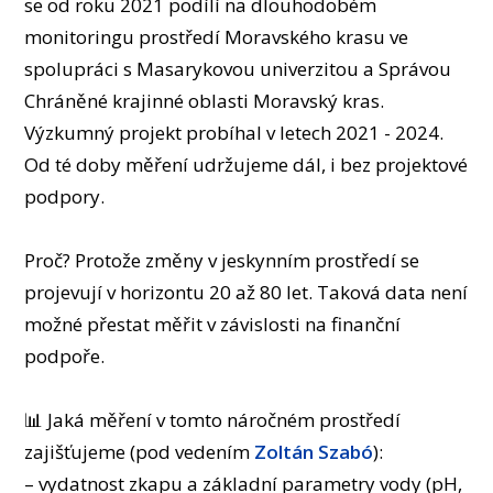
se od roku 2021 podílí na dlouhodobém
OSOBY
monitoringu prostředí Moravského krasu ve
LABORATOŘE
spolupráci s
Masarykovou univerzitou
a Správou
MÉDIA
Chráněné krajinné oblasti Moravský kras.
KONFERENCE A SOUTĚŽE
Výzkumný projekt probíhal v letech 2021 - 2024.
KONTAKT
Od té doby měření udržujeme dál, i bez projektové
podpory.
Proč? Protože změny v jeskynním prostředí se
projevují v horizontu 20 až 80 let. Taková data není
možné přestat měřit v závislosti na finanční
podpoře.
📊 Jaká měření v tomto náročném prostředí
zajišťujeme (pod vedením
Zoltán Szabó
):
– vydatnost zkapu a základní parametry vody (pH,