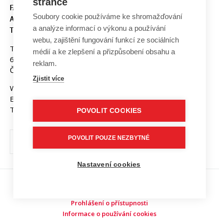
stránce
FAKULTA ELEKTROTECHNIKY
Soubory cookie používáme ke shromažďování
A KOMUNIKAČNÍCH
a analýze informací o výkonu a používání
TECHNOLOGIÍ, VUT V BRNĚ
webu, zajištění fungování funkcí ze sociálních
Technická 3058/10
médií a ke zlepšení a přizpůsobení obsahu a
616 00 Brno
reklam.
Česká republika
Zjistit více
Web:
www.fekt.vut.cz
E-mail:
fekt-info@vut.cz
Tel: +420 541 141 111
POVOLIT COOKIES
POVOLIT POUZE NEZBYTNÉ
Nastavení cookies
Copyright © 2026 VUT v Brně
Prohlášení o přístupnosti
Informace o používání cookies